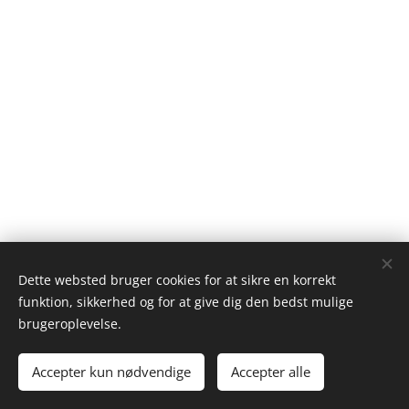
Dette websted bruger cookies for at sikre en korrekt
funktion, sikkerhed og for at give dig den bedst mulige
brugeroplevelse.
© 2024 | info@boostdithelbred.dk | +45 77664455
Cookies
Accepter kun nødvendige
Accepter alle